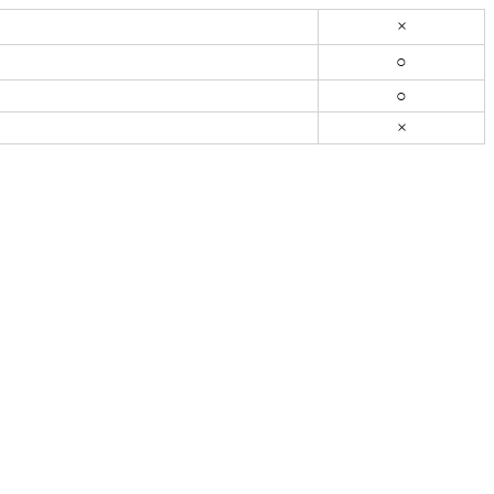
×
○
○
×