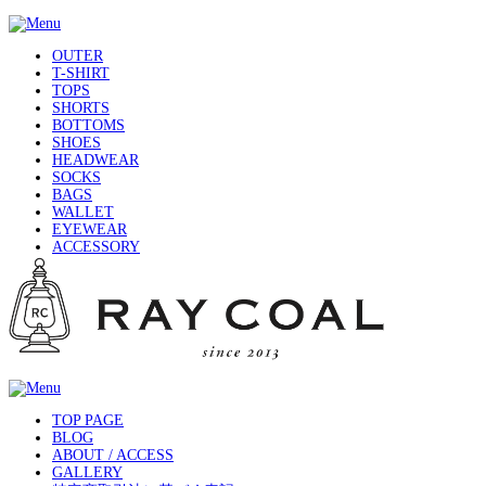
OUTER
T-SHIRT
TOPS
SHORTS
BOTTOMS
SHOES
HEADWEAR
SOCKS
BAGS
WALLET
EYEWEAR
ACCESSORY
TOP PAGE
BLOG
ABOUT / ACCESS
GALLERY