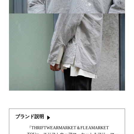
ブランド説明
『THRIFTWEARMARKET＆FLEAMARKET