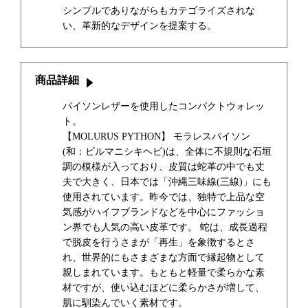
シンプルでありながらもカテゴライズされな
い、革新的なデザインを提案する。
商品詳細
パイソンレザーを使用したコンパクトウォレッ
ト。
【MOLURUS PYTHON】 モラレスパイソン
(和：ビルマニシキヘビ)は、全体に不規則な石垣
調の模様が入っており、皮質は蛇革の中でも丈
夫で大きく、日本では「沖縄三味線(三線)」にも
使用されています。昨今では、独特で上品な空
気感がハイフブランドなどを中心にファッショ
ン界でも人気の高い皮革です。 蛇は、成長過程
で脱皮を行うさまが「再生」を象徴するとさ
れ、世界的にもさまざまな方面で縁起物として
親しまれています。もともと軽量で柔らかな素
材ですが、使い込むほどに柔らかさが増して、
肌に馴染んでいく素材です。