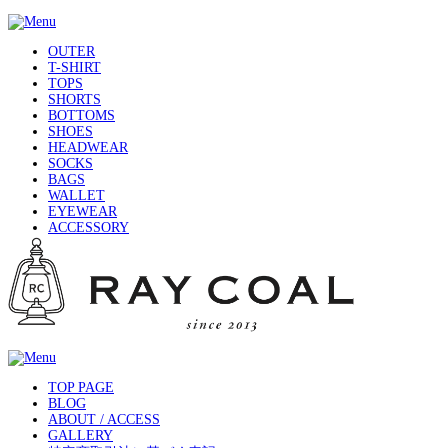
OUTER
T-SHIRT
TOPS
SHORTS
BOTTOMS
SHOES
HEADWEAR
SOCKS
BAGS
WALLET
EYEWEAR
ACCESSORY
TOP PAGE
BLOG
ABOUT / ACCESS
GALLERY