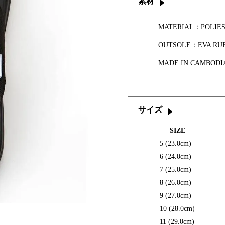
素材
MATERIAL：POLIE
OUTSOLE：EVA RU
MADE IN CAMBODI
サイズ
SIZE
5 (23.0cm)
6 (24.0cm)
7 (25.0cm)
8 (26.0cm)
9 (27.0cm)
10 (28.0cm)
11 (29.0cm)