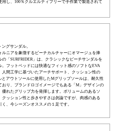
使用し、100％クルエルティフリーで手作業で製造されて
トングサンダル。
フォルニアを象徴するビーチカルチャーにオマージュを捧
の「SURFRIDER」は、クラシックなビーチサンダルを
ル。フットベッドには快適なフィット感のソフトなEVA
。人間工学に基づいたアーチサポート、クッション性の
ールとアウトソールに使用したMグリップソールは、耐久性
ており、ブランドロゴイメージでもある「M」デザインの
、優れたグリップ力を発揮します。ボリュームのあるソ
、クッション性と歩きやすさは勿論ですが、肉感のある
引く、今シーズンオススメの１足です。