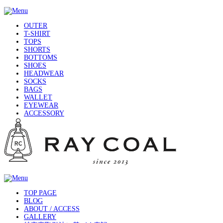
OUTER
T-SHIRT
TOPS
SHORTS
BOTTOMS
SHOES
HEADWEAR
SOCKS
BAGS
WALLET
EYEWEAR
ACCESSORY
TOP PAGE
BLOG
ABOUT / ACCESS
GALLERY