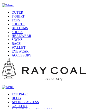
OUTER
T-SHIRT
TOPS
SHORTS
BOTTOMS
SHOES
HEADWEAR
SOCKS
BAGS
WALLET
EYEWEAR
ACCESSORY
TOP PAGE
BLOG
ABOUT / ACCESS
GALLERY