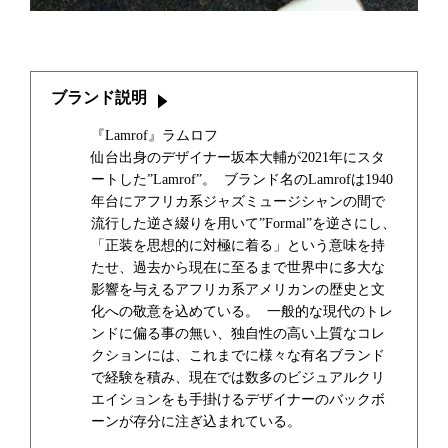
ブランド説明
『Lamrof』ラムロフ
仙台出身のデザイナー坂本大輔が2021年にスタ
ートした”Lamrof”。 ブランド名のLamrofは1940
年台にアフリカ系ジャズミュージシャンの間で
流行した逆さ綴りを用いて”Formal”を逆さにし、
「正装を思想的に対極に着る」という意味を持
たせ、過去から現在に至るまで世界中に多大な
影響を与えるアフリカ系アメリカンの歴史と文
化への敬意を込めている。 一般的な現代のトレ
ンドに偏る事の無い、独自性の高い上質なコレ
クションには、これまでに様々な有名ブランド
で経験を積み、現在では数多のビジュアルクリ
エイションをも手掛けるデザイナーのバックボ
ーンが存分に注ぎ込まれている。