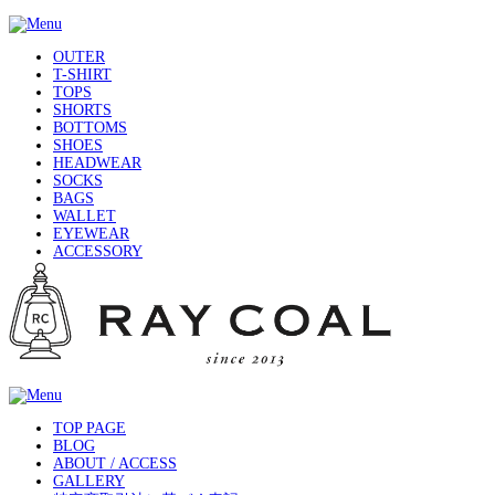
OUTER
T-SHIRT
TOPS
SHORTS
BOTTOMS
SHOES
HEADWEAR
SOCKS
BAGS
WALLET
EYEWEAR
ACCESSORY
TOP PAGE
BLOG
ABOUT / ACCESS
GALLERY