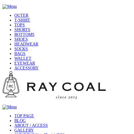
OUTER
T-SHIRT
TOPS
SHORTS
BOTTOMS
SHOES
HEADWEAR
SOCKS
BAGS
WALLET
EYEWEAR
ACCESSORY
TOP PAGE
BLOG
ABOUT / ACCESS
GALLERY