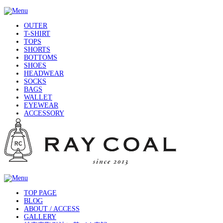
OUTER
T-SHIRT
TOPS
SHORTS
BOTTOMS
SHOES
HEADWEAR
SOCKS
BAGS
WALLET
EYEWEAR
ACCESSORY
TOP PAGE
BLOG
ABOUT / ACCESS
GALLERY