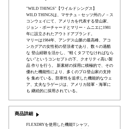
"WILD THINGS"【ワイルドシングス】
WILD THINGSは、マサチュ－セッツ州のノ－ス
コンウェイにて、アメリカを代表する登山家、
ジョン・ボーチャードとマリー・ムニエに1981
年に設立されたアウトドアブランド。
マリーは1984年、アンデス山脈の最高峰、アコ
ンカグアの女性初の登頂者であり、数々の過酷
な 登山経験を活かし、“軽くタフでなければなら
ない”というコンセプトの下、クオリティ高い製
品 作りを行う。 新素材の採用に積極的で、その
優れた機能性により、多くのプロ登山家の支持
を 集めている。防寒性を追求した機能的なウェ
ア、丈夫なラゲージは、アメリカ陸軍・海軍に
も 継続的に採用されている。
商品詳細
FLEXDRYを使用した機能Tシャツ。