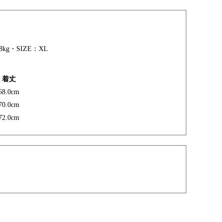
8kg・SIZE：XL
着丈
68.0cm
70.0cm
72.0cm