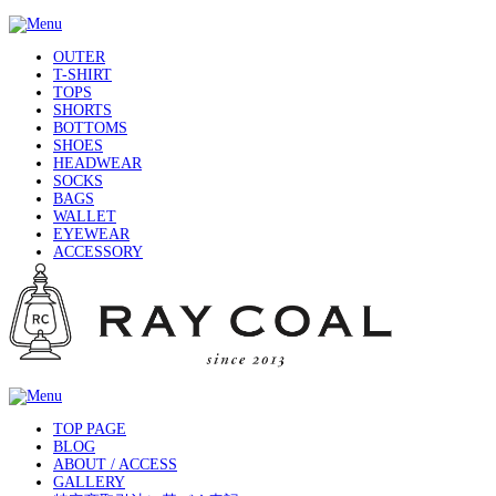
OUTER
T-SHIRT
TOPS
SHORTS
BOTTOMS
SHOES
HEADWEAR
SOCKS
BAGS
WALLET
EYEWEAR
ACCESSORY
TOP PAGE
BLOG
ABOUT / ACCESS
GALLERY