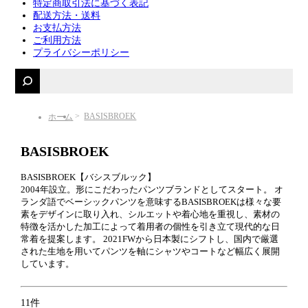
特定商取引法に基づく表記
配送方法・送料
お支払方法
ご利用方法
プライバシーポリシー
BASISBROEK
ホーム
BASISBROEK
BASISBROEK【バシスブルック】
2004年設立。形にこだわったパンツブランドとしてスタート。 オ
ランダ語でベーシックパンツを意味するBASISBROEKは様々な要
素をデザインに取り入れ、シルエットや着心地を重視し、素材の
特徴を活かした加工によって着用者の個性を引き立て現代的な日
常着を提案します。 2021FWから日本製にシフトし、国内で厳選
された生地を用いてパンツを軸にシャツやコートなど幅広く展開
しています。
11件