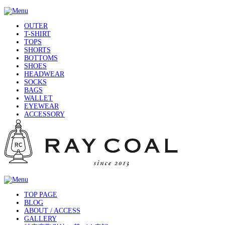
OUTER
T-SHIRT
TOPS
SHORTS
BOTTOMS
SHOES
HEADWEAR
SOCKS
BAGS
WALLET
EYEWEAR
ACCESSORY
TOP PAGE
BLOG
ABOUT / ACCESS
GALLERY