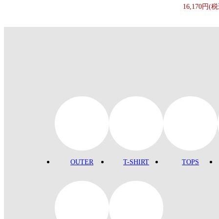
16,170円(
OUTER
T-SHIRT
TOPS