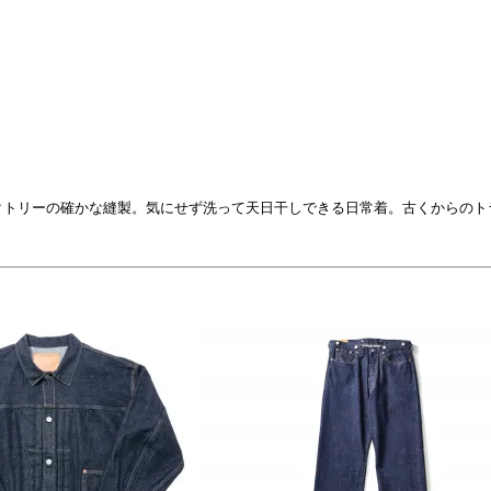
ァクトリーの確かな縫製。気にせず洗って天日干しできる日常着。古くからの