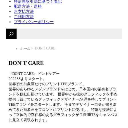
特定商取引法に基づく表記
配送方法・送料
お支払方法
ご利用方法
プライバシーポリシー
DON'T CARE
ホーム
DON'T CARE
『DON'T CARE』ドントケアー
2022SSよりスタート。
世界初の抽象画だけのプリントTEEブランド。
世界のあらゆるメゾンブランドをはじめ、日本国内の某有名ブラ
ンドを数社出掛けています。 世界中から彼のグラフィックを求め
提供し続けているグラフィックデザイナーが 満を持してプリント
TEEブランドをスタートします。 今までデザイナー自身が書き溜
めてきた抽象画をフロントにプリントに使用し、 特殊な技法によ
って立体的で存在感のあるグラフィックが T-SHIRTSをキャンバス
に見立て表現されます。