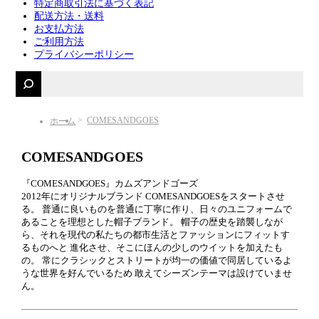
特定商取引法に基づく表記
配送方法・送料
お支払方法
ご利用方法
プライバシーポリシー
COMESANDGOES
ホーム
COMESANDGOES
『COMESANDGOES』カムズアンドゴーズ
2012年にオリジナルブランド COMESANDGOESをスタートさせ
る。 普通に良いものを普通に丁寧に作り、日々のユニフォームで
あることを理想とした帽子ブランド。 帽子の歴史を踏襲しなが
ら、それを現代の私たちの都市生活とファッションにフィットす
るものへと 進化させ、そこにほんの少しのウイットを加えたも
の。 常にクラシックとストリートが均一の価値で同居しているよ
うな世界を好んでいるため 敢えてシーズンテーマは設けていませ
ん。